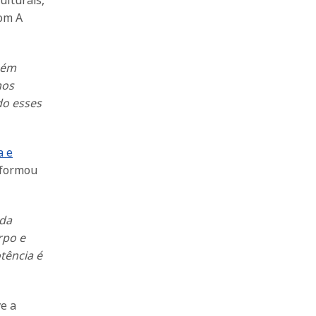
com A
bém
mos
do esses
a e
sformou
 da
rpo e
tência é
e a