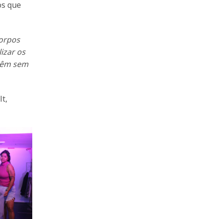
os que
corpos
izar os
 vêm sem
t,