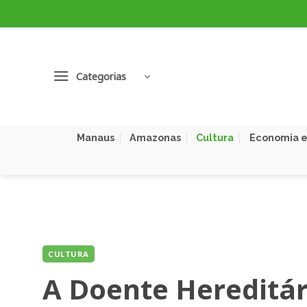
Skip
to
content
Categorias
Manaus
Amazonas
Cultura
Economia e
CULTURA
A Doente Hereditár