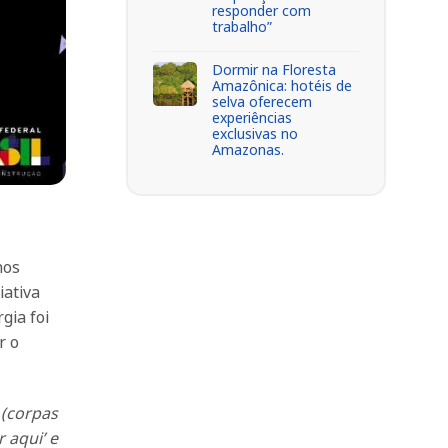
responder com
trabalho”
Dormir na Floresta
Amazônica: hotéis de
selva oferecem
experiências
exclusivas no
Amazonas.
nos
iativa
gia foi
r o
 (corpas
 aqui’ e