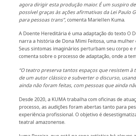
agora dirigir esta produção maior. É um suspiro d
possível graças às ações afirmativas da Lei Paulo 
para pessoas trans”,
comenta Mariellen Kuma.
A Doente Hereditária é uma adaptação do texto O D
narra a história de Dona Mimi Feitosa, uma mulher 
Seus sintomas imaginários perturbam seu corpo e m
comenta sobre o processo de adaptação, onde a temát
“O teatro preserva tantos espaços que resistem à 
de um autor clássico e subverter o discurso, usand
ainda não foram feitas, com pessoas que ainda não
Desde 2020, a KUMA trabalha com oficinas de atuaçã
processo, as audições foram abertas tanto para pe
experiência profissional. O objetivo é desestigmati
teatral amazonense.
Juma Pereira, que está na cena artística há alguns 