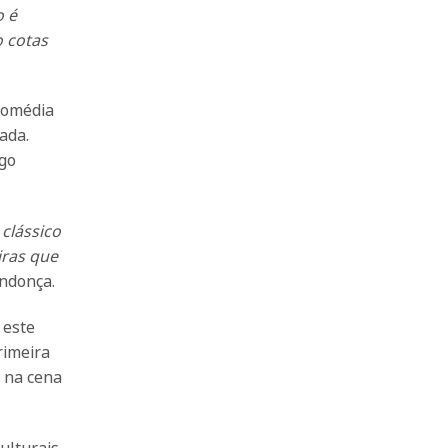
o é
o cotas
comédia
ada.
rgo
clássico
iras que
ndonça.
 este
rimeira
a na cena
ulturais,