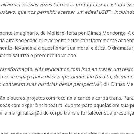
e alívio ver nossas vozes tomando protagonismo. E tudo iss
Gustavo, que nos permitiu acessar um edital LGBT+ incluind
oente Imaginário, de Molière, feita por Dimas Mendonça. A 
da alta sociedade que acredita estar constantemente adoent
ente, levando-a a questionar sua moral e ética. O dramatu
ica satiriza o preconceito velado.
transformação. Nós brincamos com isso ao trazer um texto 
o esse espaço para dizer o que ainda não foi dito, de mane
 contaram suas histórias dessa perspectiva”,
diz Dimas Me
o e outros projetos com foco no alcance a corpa trans. Para
ssoas com experiência teatral quanto para aquelas em sua p
zar a marginalização do corpo trans e fortalecer sua presenç
anos, começou cantando na igreja e participou de concursos c