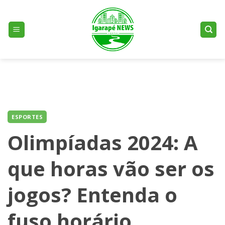
Skip
to
content
ESPORTES
Olimpíadas 2024: A
que horas vão ser os
jogos? Entenda o
fuso horário