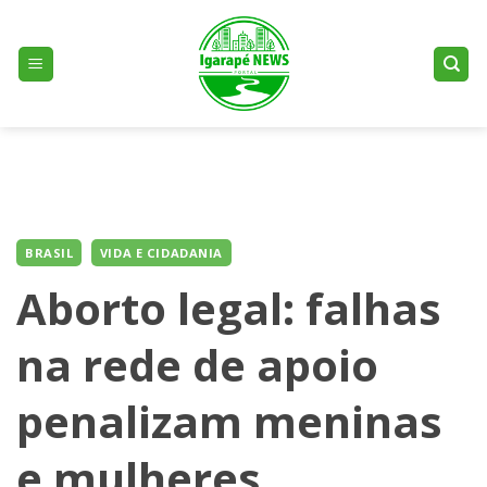
Skip
to
content
BRASIL
VIDA E CIDADANIA
Aborto legal: falhas
na rede de apoio
penalizam meninas
e mulheres