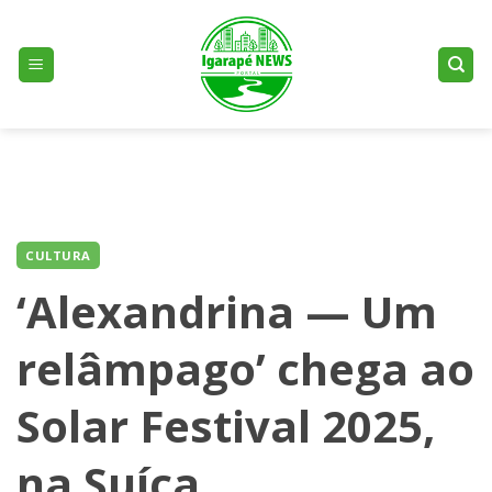
Skip
to
content
CULTURA
‘Alexandrina — Um
relâmpago’ chega ao
Solar Festival 2025,
na Suíça