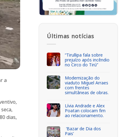
Últimas notícias
“Tirullipa fala sobre
prejuízo após incêndio
no Circo do Tirú”
Modernização do
r a
viaduto Miguel Arraes
com frentes
simultâneas de obras.
ventivo,
Lívia Andrade e Alex
 seca,
Poatan colocam fim
ao relacionamento.
80 dias,
‘Bazar de Dia dos
Pais’