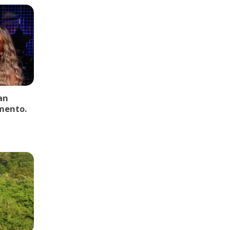
an
mento.