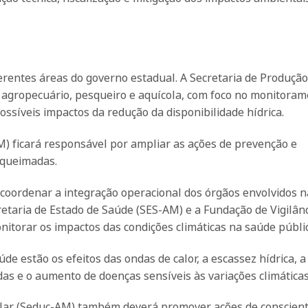
erentes áreas do governo estadual. A Secretaria de Produção
s agropecuário, pesqueiro e aquícola, com foco no monitoram
ssíveis impactos da redução da disponibilidade hídrica.
 ficará responsável por ampliar as ações de prevenção e
 queimadas.
coordenar a integração operacional dos órgãos envolvidos n
etaria de Estado de Saúde (SES-AM) e a Fundação de Vigilân
torar os impactos das condições climáticas na saúde públic
de estão os efeitos das ondas de calor, a escassez hídrica, a
s e o aumento de doenças sensíveis às variações climáticas
olar (Seduc-AM) também deverá promover ações de conscient