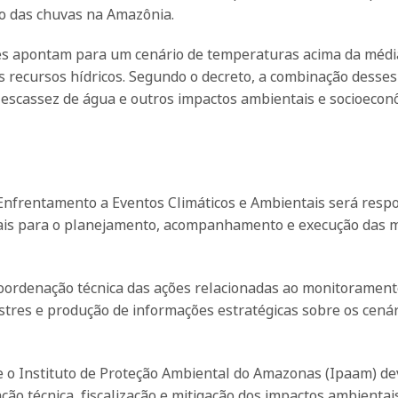
o das chuvas na Amazônia.
ntes apontam para um cenário de temperaturas acima da médi
s recursos hídricos. Segundo o decreto, a combinação desses
, escassez de água e outros impactos ambientais e socioeco
Enfrentamento a Eventos Climáticos e Ambientais será resp
duais para o planejamento, acompanhamento e execução das 
coordenação técnica das ações relacionadas ao monitoramen
astres e produção de informações estratégicas sobre os cená
 e o Instituto de Proteção Ambiental do Amazonas (Ipaam) d
ção técnica, fiscalização e mitigação dos impactos ambientai