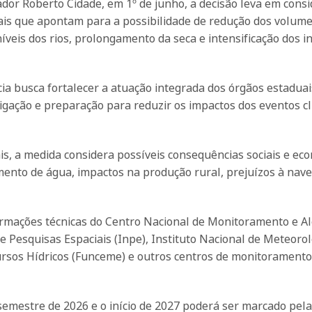
dor Roberto Cidade, em 1º de junho, a decisão leva em cons
nais que apontam para a possibilidade de redução dos volum
veis dos rios, prolongamento da seca e intensificação dos i
a busca fortalecer a atuação integrada dos órgãos estaduai
gação e preparação para reduzir os impactos dos eventos cl
is, a medida considera possíveis consequências sociais e ec
mento de água, impactos na produção rural, prejuízos à nav
ormações técnicas do Centro Nacional de Monitoramento e Al
e Pesquisas Espaciais (Inpe), Instituto Nacional de Meteorol
rsos Hídricos (Funceme) e outros centros de monitoramento
semestre de 2026 e o início de 2027 poderá ser marcado pel