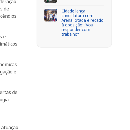
ideração
es de
Cidade lança
candidatura com
ncêndios
Arena lotada e recado
à oposição: “Vou
responder com
trabalho”
s e
imáticos
onômicas
egação e
ertas de
ogia
a atuação