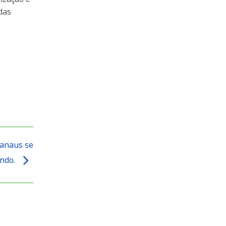
das
Manaus se
undo.