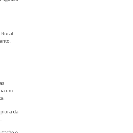
 Rural
ento,
as
cia em
a.
 piora da
.
ização e