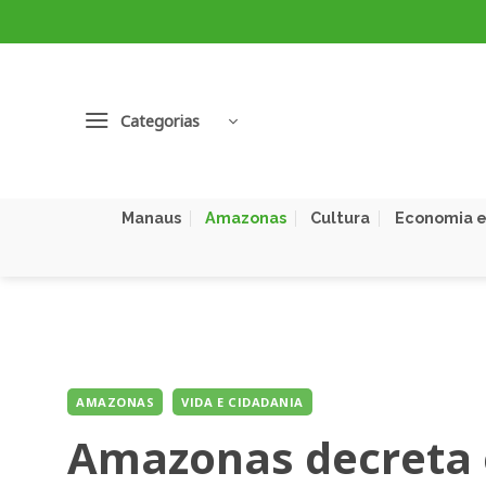
Skip
to
content
Categorias
Manaus
Amazonas
Cultura
Economia e
AMAZONAS
VIDA E CIDADANIA
Amazonas decreta 