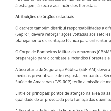
à estiagem, à seca e aos incêndios florestais.
Atribuições de órgãos estaduais
O decreto também distribui responsabilidades a dif
(Sepror) deverá reforçar ações voltadas aos setore
planejamento e orientação técnica para enfrentar po
O Corpo de Bombeiros Militar do Amazonas (CBMAM)
preparação para o combate a incêndios florestais e
A Secretaria de Segurança Pública (SSP-AM) deverá 
medidas preventivas e de resposta, enquanto a Secr
Saúde do Amazonas (FVS-RCP) terão a missão de moni
Entre os principais pontos de atenção na área da saú
qualidade do ar provocada pela fumaça das queimada
A Secretaria de Estado de Educação e Desporto Esc