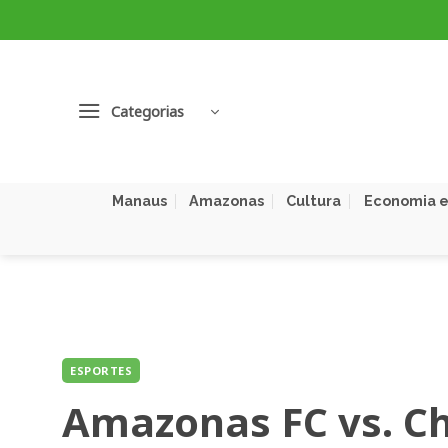
Skip
to
content
Categorias
Manaus
Amazonas
Cultura
Economia e
ESPORTES
Amazonas FC vs. C