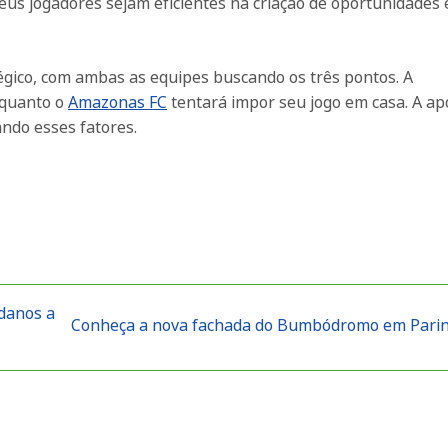
us jogadores sejam eficientes na criação de oportunidades 
égico, com ambas as equipes buscando os três pontos. A
nquanto o
Amazonas FC
tentará impor seu jogo em casa. A ap
ando esses fatores.
danos a
Conheça a nova fachada do Bumbódromo em Pari