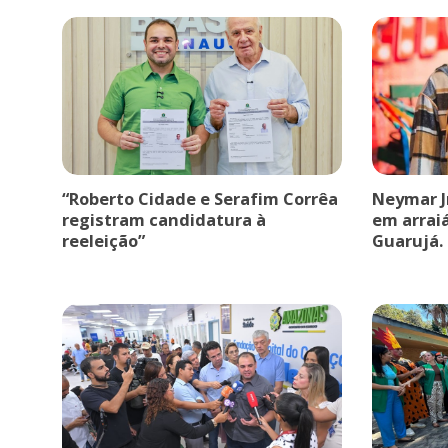
“Roberto Cidade e Serafim Corrêa
Neymar J
registram candidatura à
em arrai
reeleição”
Guarujá.