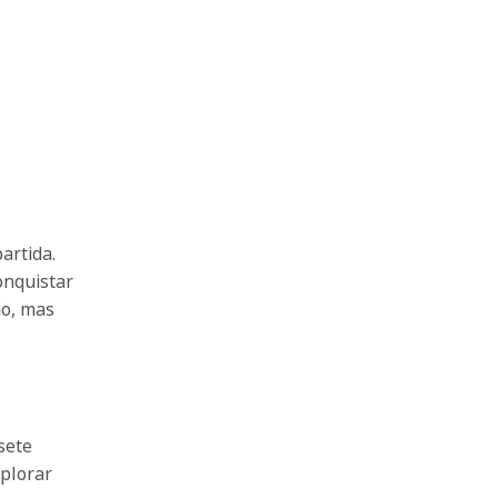
artida.
onquistar
io, mas
sete
xplorar