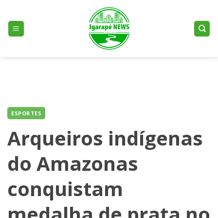
Skip
to
content
ESPORTES
Arqueiros indígenas
do Amazonas
conquistam
medalha de prata no