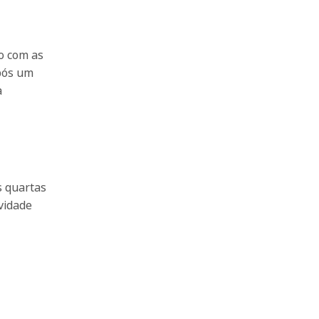
o com as
pós um
a
s quartas
vidade