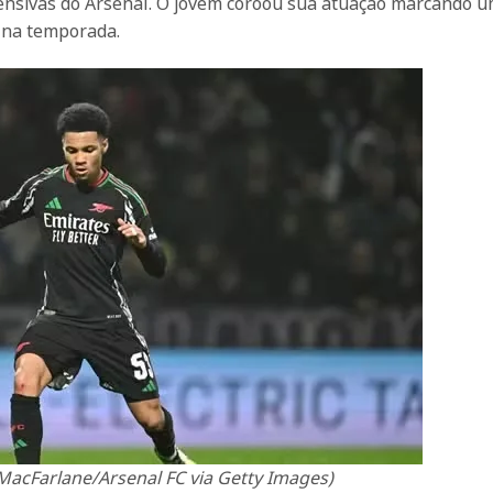
ensivas do Arsenal. O jovem coroou sua atuação marcando u
 na temporada.
 MacFarlane/Arsenal FC via Getty Images)