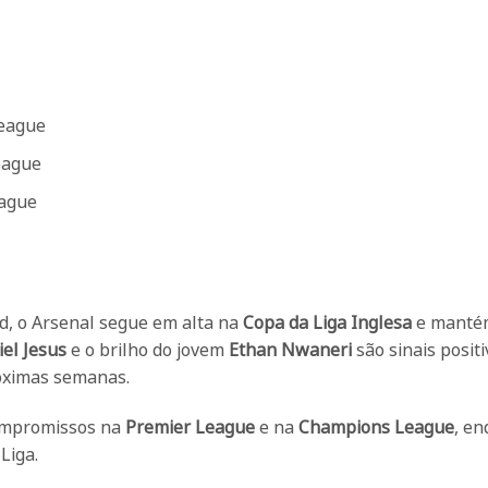
League
eague
eague
d, o Arsenal segue em alta na
Copa da Liga Inglesa
e manté
iel Jesus
e o brilho do jovem
Ethan Nwaneri
são sinais posit
róximas semanas.
compromissos na
Premier League
e na
Champions League
, e
Liga.