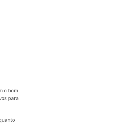
m o bom
ivos para
nquanto