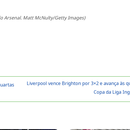
 do Arsenal. Matt McNulty/Getty Images)
Liverpool vence Brighton por 3×2 e avança às q
quartas
Copa da Liga In