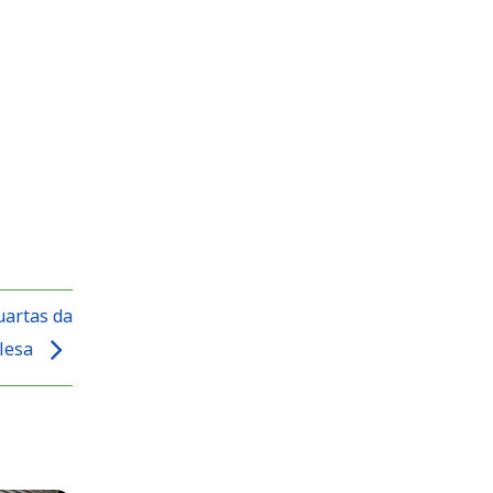
uartas da
glesa