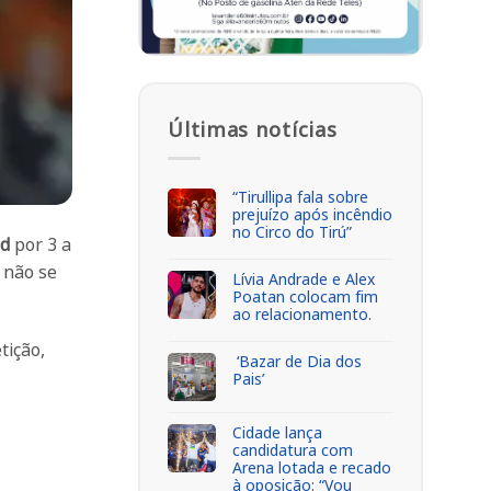
Últimas notícias
“Tirullipa fala sobre
prejuízo após incêndio
no Circo do Tirú”
nd
por 3 a
 não se
Lívia Andrade e Alex
Poatan colocam fim
ao relacionamento.
tição,
‘Bazar de Dia dos
Pais’
Cidade lança
candidatura com
Arena lotada e recado
à oposição: “Vou