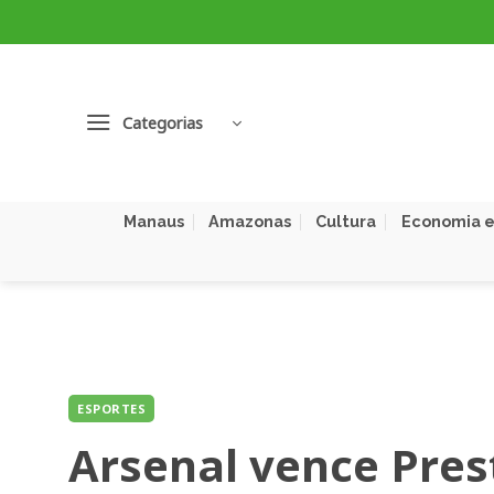
Skip
to
content
Categorias
Manaus
Amazonas
Cultura
Economia e
ESPORTES
Arsenal vence Pres