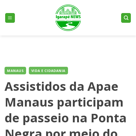
Skip
to
content
MANAUS
VIDA E CIDADANIA
Assistidos da Apae
Manaus participam
de passeio na Ponta
Negra por meio do