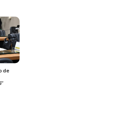
o de
6”