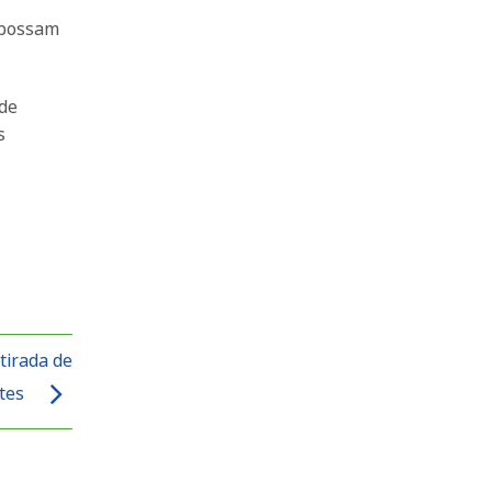
 possam
 de
s
tirada de
ntes