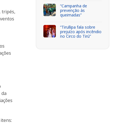
“Campanha de
prevenção às
 tripés,
queimadas”
eventos
“Tirullipa fala sobre
prejuízo após incêndio
no Circo do Tirú”
 os
rações
o
 da
iações
itens: