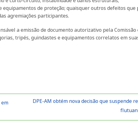
 e curto-circuito; instabilidade e danos estruturais;
de equipamentos de proteção; quaisquer outros defeitos que
as agremiações participantes.
pensável a emissão de documento autorizativo pela Comissão
orias, tripés, guindastes e equipamentos correlatos em sua
DPE-AM obtém nova decisão que suspende re
s em
flutua