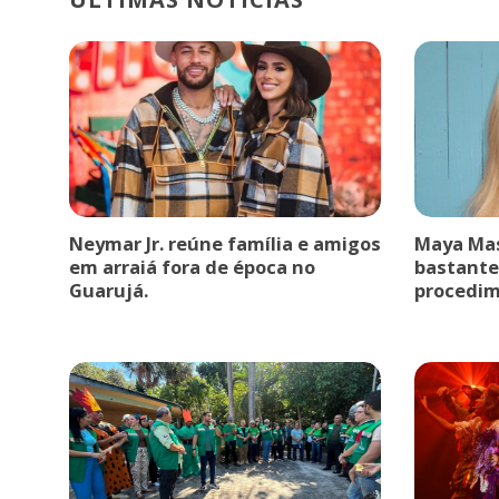
Neymar Jr. reúne família e amigos
Maya Mas
em arraiá fora de época no
bastante
Guarujá.
procedim