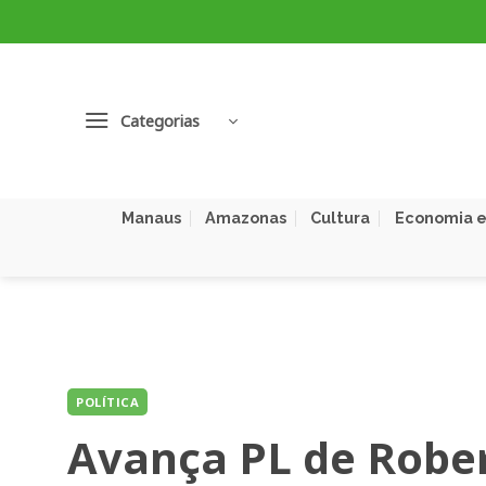
Skip
to
content
Categorias
Manaus
Amazonas
Cultura
Economia e
POLÍTICA
Avança PL de Robe