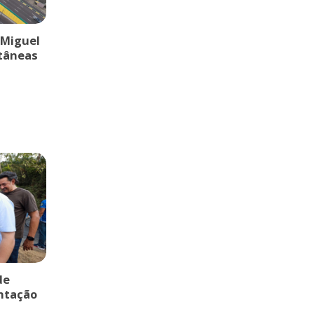
 Miguel
ltâneas
de
entação