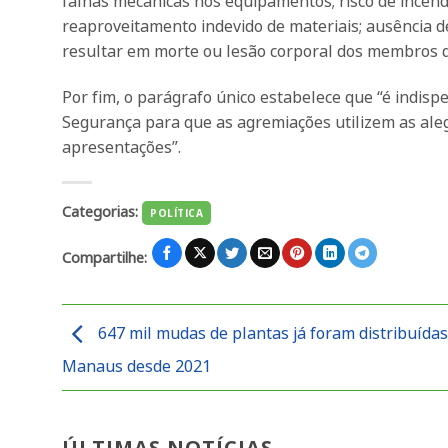
falhas mecânicas nos equipamentos; risco de incêndio
reaproveitamento indevido de materiais; ausência 
resultar em morte ou lesão corporal dos membros d
Por fim, o parágrafo único estabelece que “é indis
Segurança para que as agremiações utilizem as aleg
apresentações”.
Categorias:
POLÍTICA
Compartilhe:
647 mil mudas de plantas já foram distribuída
Manaus desde 2021
ÚLTIMAS NOTÍCIAS