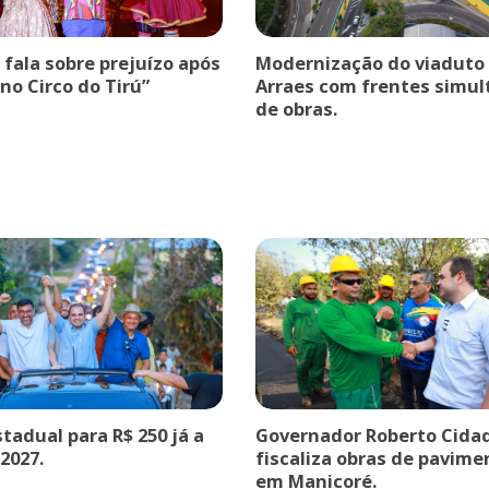
a fala sobre prejuízo após
Modernização do viaduto
no Circo do Tirú”
Arraes com frentes simu
de obras.
stadual para R$ 250 já a
Governador Roberto Cida
 2027.
fiscaliza obras de pavim
em Manicoré.