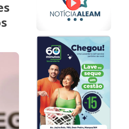
es
os