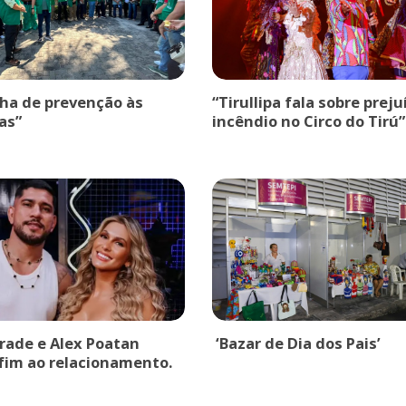
a de prevenção às
“Tirullipa fala sobre prej
as”
incêndio no Circo do Tirú”
drade e Alex Poatan
‘Bazar de Dia dos Pais’
fim ao relacionamento.