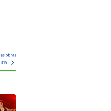
das obras
R-319