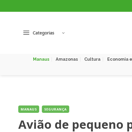
Skip
to
content
Categorias
Manaus
Amazonas
Cultura
Economia e
MANAUS
SEGURANÇA
Avião de pequeno p