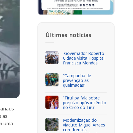
Últimas notícias
Governador Roberto
Cidade visita Hospital
Francisca Mendes.
“Campanha de
prevenção às
queimadas”
“Tirullipa fala sobre
prejuízo após incêndio
no Circo do Tirú”
Manaus
o as
Modernização do
em uma
viaduto Miguel Arraes
com frentes