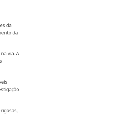
pes da
mento da
na via. A
s
veis
estigação
rigosas,