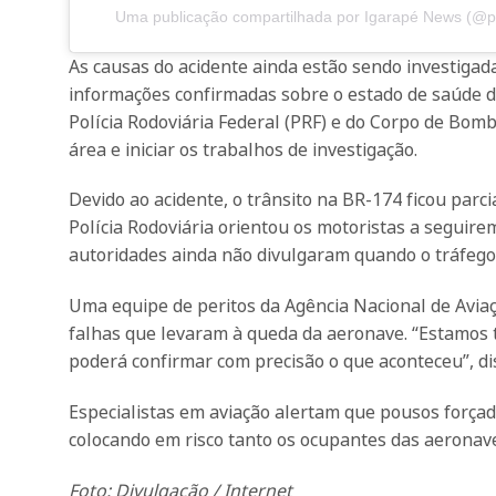
Uma publicação compartilhada por Igarapé News (@p
As causas do acidente ainda estão sendo investiga
informações confirmadas sobre o estado de saúde d
Polícia Rodoviária Federal (PRF) e do Corpo de Bomb
área e iniciar os trabalhos de investigação.
Devido ao acidente, o trânsito na BR-174 ficou parc
Polícia Rodoviária orientou os motoristas a seguirem
autoridades ainda não divulgaram quando o tráfego 
Uma equipe de peritos da Agência Nacional de Aviaç
falhas que levaram à queda da aeronave. “Estamos 
poderá confirmar com precisão o que aconteceu”, di
Especialistas em aviação alertam que pousos força
colocando em risco tanto os ocupantes das aeronav
Foto: Divulgação / Internet