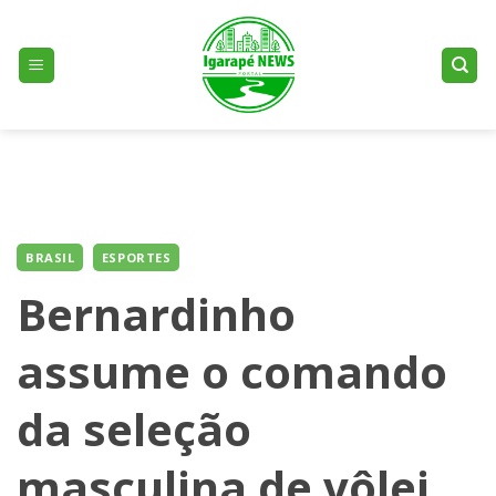
Skip
to
content
BRASIL
ESPORTES
Bernardinho
assume o comando
da seleção
masculina de vôlei