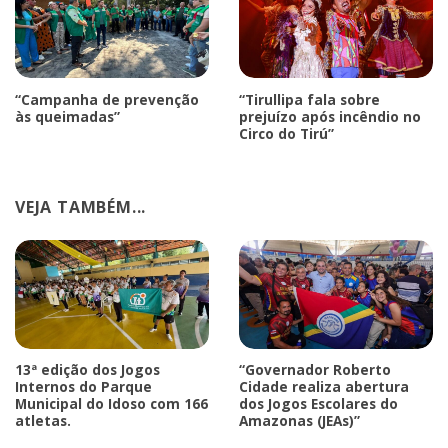
“Campanha de prevenção
“Tirullipa fala sobre
às queimadas”
prejuízo após incêndio no
Circo do Tirú”
VEJA TAMBÉM...
13ª edição dos Jogos
“Governador Roberto
Internos do Parque
Cidade realiza abertura
Municipal do Idoso com 166
dos Jogos Escolares do
atletas.
Amazonas (JEAs)”