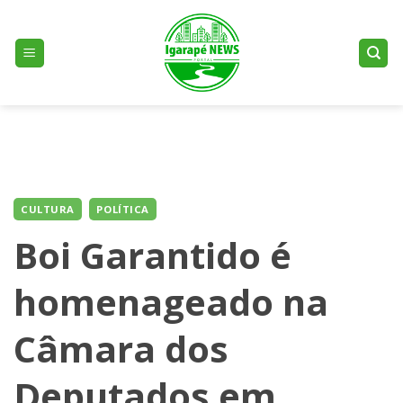
Skip
to
content
CULTURA
POLÍTICA
Boi Garantido é
homenageado na
Câmara dos
Deputados em