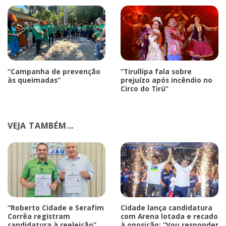
“Campanha de prevenção
“Tirullipa fala sobre
às queimadas”
prejuízo após incêndio no
Circo do Tirú”
VEJA TAMBÉM...
“Roberto Cidade e Serafim
Cidade lança candidatura
Corrêa registram
com Arena lotada e recado
candidatura à reeleição”
à oposição: “Vou responder