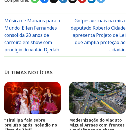
Compartilhe:
Música de Manaus para o
Golpes virtuais na mira:
Mundo: Ellen Fernandes
deputado Roberto Cidade
consolida 20 anos de
apresenta Projeto de Lei
carreira em show com
que amplia proteção ao
prodígio do violão Djedah
cidadão
ÚLTIMAS NOTÍCIAS
“Tirullipa fala sobre
Modernização do viaduto
prejuízo após incêndio no
Miguel Arraes com frentes
Circo do Tirú”
simultâneas de obras.