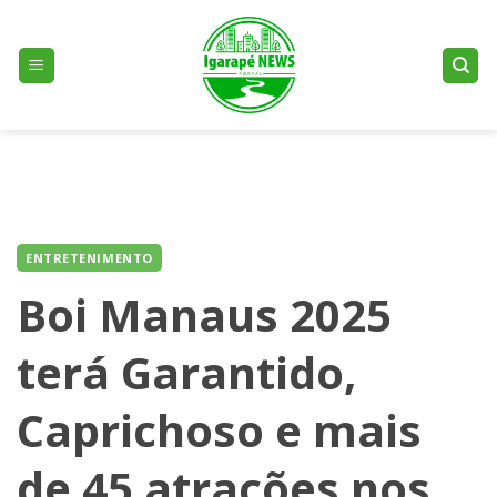
Skip
to
content
ENTRETENIMENTO
Boi Manaus 2025
terá Garantido,
Caprichoso e mais
de 45 atrações nos