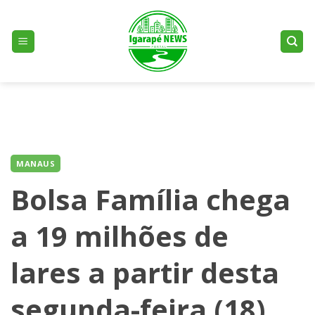
Skip
to
content
MANAUS
Bolsa Família chega
a 19 milhões de
lares a partir desta
segunda-feira (18)