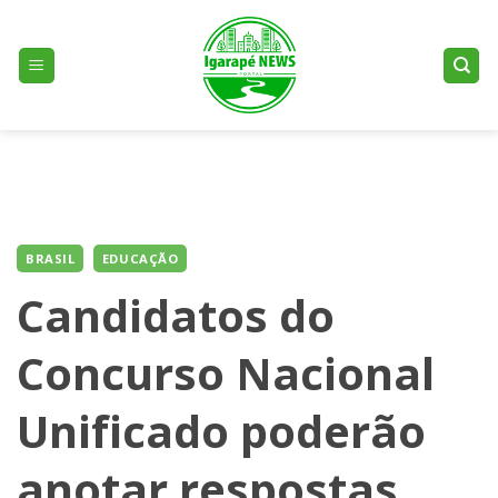
Skip
to
content
BRASIL
EDUCAÇÃO
Candidatos do
Concurso Nacional
Unificado poderão
anotar respostas