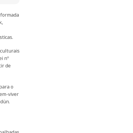
, formada
k,
sticas.
culturais
ei nº
ir de
para o
bem-viver
édùn.
spalhadas