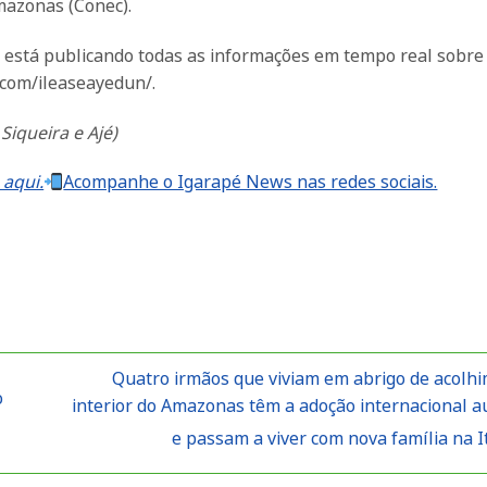
mazonas (Conec).
á está publicando todas as informações em tempo real sobre
.com/ileaseayedun/.
iqueira e Ajé)
 aqui.
Acompanhe o Igarapé News nas redes sociais.
Quatro irmãos que viviam em abrigo de acolh
o
interior do Amazonas têm a adoção internacional a
e passam a viver com nova família na I