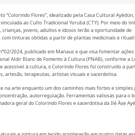
eto “Colorindo Flores”, idealizado pela Casa Cultural Ayédùn
vinculada ao Culto Tradicional Yorubá (CTY). Por meio do lin
, crianças, jovens, adultos e idosos terão a oportunidade de
 com tinturas obtidas a partir de plantas medicinais e ritualí
 n°02/2024, publicado em Manaus e que visa fomentar ações 
cional Aldir Blanc de Fomento à Cultura (PNAB), conforme a L
 acessível à cultura, o Colorindo Flores foi construído a part
artesãs, terapeutas, artistas visuais e sacerdotisa.
te na arte enquanto um dos caminhos mais fortes e simples 
oncentração, autorregulação. Ferramentas valiosas para o 
adora geral do Colorindo Flores e sacerdotisa da Ilé Àṣẹ Ay
naturais e pintura em tecido acontecerão em quatro datas e