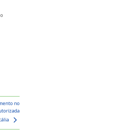
 o
imento no
utorizada
tália