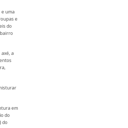
, e uma
 roupas e
eis do
bairro
 axé, a
ventos
ra,
misturar
intura em
io do
) do