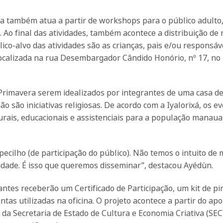
era também atua a partir de workshops para o público adulto
. Ao final das atividades, também acontece a distribuição de
lico-alvo das atividades são as crianças, pais e/ou responsáv
localizada na rua Desembargador Cândido Honório, nº 17, no 
 Primavera serem idealizados por integrantes de uma casa de
ão são iniciativas religiosas. De acordo com a Iyalorixá, os e
urais, educacionais e assistenciais para a população manaua
cilho (de participação do público). Não temos o intuito de 
ividade. É isso que queremos disseminar”, destacou Ayédùn.
ipantes receberão um Certificado de Participação, um kit de p
as utilizadas na oficina. O projeto acontece a partir do apo
da Secretaria de Estado de Cultura e Economia Criativa (SEC