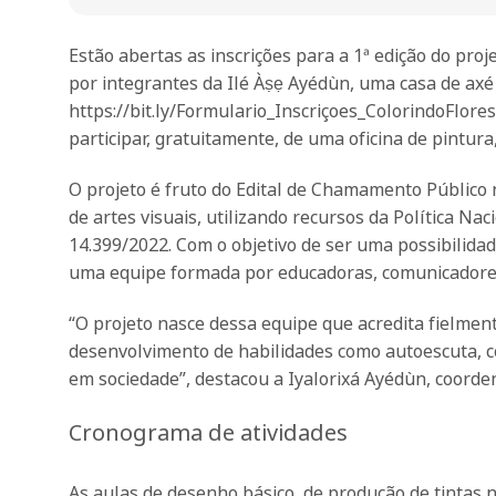
Estão abertas as inscrições para a 1ª edição do proj
por integrantes da Ilé Àṣẹ Ayédùn, uma casa de axé 
https://bit.ly/Formulario_Inscriçoes_ColorindoFlores
participar, gratuitamente, de uma oficina de pintura,
O projeto é fruto do Edital de Chamamento Público
de artes visuais, utilizando recursos da Política Na
14.399/2022. Com o objetivo de ser uma possibilidade
uma equipe formada por educadoras, comunicadores, 
“O projeto nasce dessa equipe que acredita fielmen
desenvolvimento de habilidades como autoescuta, c
em sociedade”, destacou a Iyalorixá Ayédùn, coorden
Cronograma de atividades
As aulas de desenho básico, de produção de tintas 