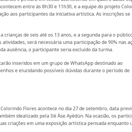
s acontecem entre às 8h30 e 11h30, e a equipe do projeto Colo
ão aos participantes da iniciativa artística. As inscrições se
 crianças de seis até os 13 anos, e a segunda para o público
s atividades, será necessária uma participação de 90% nas a
da ausência, o participante seria excluído da turma.
starão inseridos em um grupo de WhatsApp destinado ao
nhos e elucidando possíveis dúvidas durante o período de
o Colorindo Flores acontece no dia 27 de setembro, data prev
 também idealizado pela Ilé Àṣẹ Ayédùn. Na ocasião, os partic
 suas criações em uma exposição artística pensada enquanto