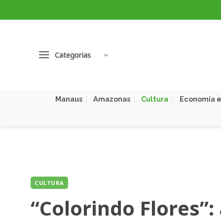
Skip
to
content
Categorias
Manaus
Amazonas
Cultura
Economia e
CULTURA
“Colorindo Flores”: