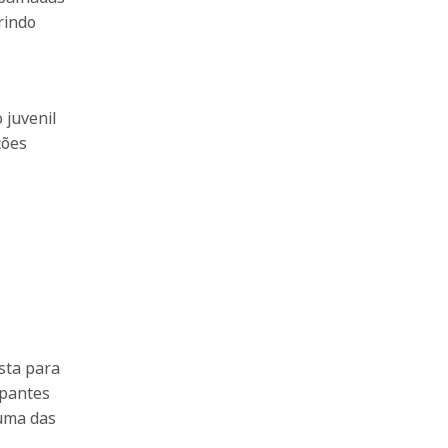
rindo
 juvenil
ções
ista para
ipantes
 uma das