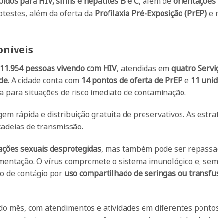
pidos para HIV, sífilis e hepatites B e C
, além de
orientações
totestes, além da oferta da
Profilaxia Pré-Exposição (PrEP)
e 
oníveis
11.954 pessoas vivendo com HIV
, atendidas em
quatro Servi
úde
. A cidade conta com
14 pontos de oferta de PrEP
e
11 uni
da para situações de risco imediato de contaminação.
em rápida e distribuição gratuita de preservativos. As estra
cadeias de transmissão.
ações sexuais desprotegidas
, mas também pode ser repassa
mentação. O vírus compromete o sistema imunológico e, sem
co de contágio por
uso compartilhado de seringas ou transfu
o mês, com atendimentos e atividades em diferentes ponto