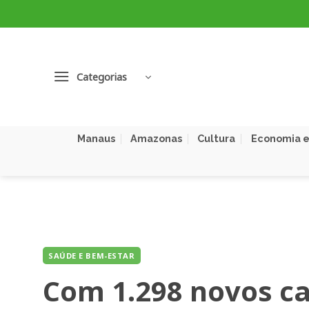
Skip
to
content
Categorias
Manaus
Amazonas
Cultura
Economia e
SAÚDE E BEM-ESTAR
Com 1.298 novos ca