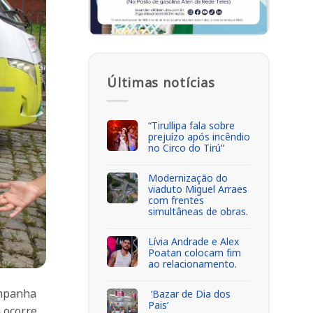
Últimas notícias
“Tirullipa fala sobre
prejuízo após incêndio
no Circo do Tirú”
Modernização do
viaduto Miguel Arraes
com frentes
simultâneas de obras.
Lívia Andrade e Alex
Poatan colocam fim
ao relacionamento.
ampanha
‘Bazar de Dia dos
Pais’
 ocorre