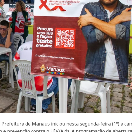
 Prefeitura de Manaus iniciou nesta segunda-feira (1º) a c
ão e prevenção contra o HIV/Aids. A programação de abertura