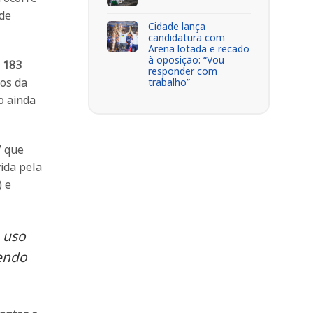
 de
Cidade lança
candidatura com
Arena lotada e recado
à oposição: “Vou
e
183
responder com
dos da
trabalho”
o ainda
V que
ida pela
) e
 uso
vendo