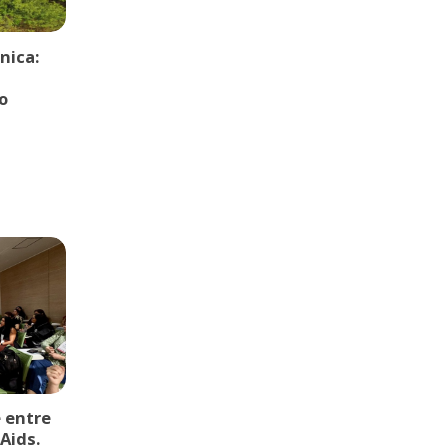
nica:
o
 entre
Aids.