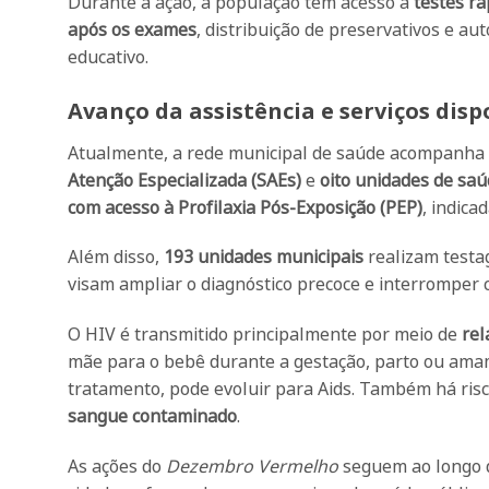
Durante a ação, a população tem acesso a
testes rá
após os exames
, distribuição de preservativos e au
educativo.
Avanço da assistência e serviços disp
Atualmente, a rede municipal de saúde acompanha
Atenção Especializada (SAEs)
e
oito unidades de sa
com acesso à Profilaxia Pós-Exposição (PEP)
, indica
Além disso,
193 unidades municipais
realizam testag
visam ampliar o diagnóstico precoce e interromper 
O HIV é transmitido principalmente por meio de
rel
mãe para o bebê durante a gestação, parto ou ama
tratamento, pode evoluir para Aids. Também há ris
sangue contaminado
.
As ações do
Dezembro Vermelho
seguem ao longo d