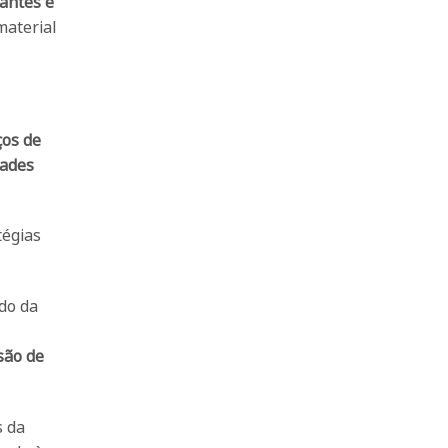
 antes e
material
ços de
dades
tégias
do da
são de
s da