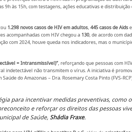
s 9h às 15h, com testagens, ações educativas e distribuição
izou
1.298 novos casos de HIV em adultos
,
445 casos de Aids
ntes acompanhadas com HIV chegou a
130
, de acordo com da
ção com 2024, houve queda nos indicadores, mas o municípi
etectável = Intransmissível)”
, reforçando que pessoas com HI
 indetectável não transmitem o vírus. A iniciativa é promov
m Saúde do Amazonas – Dra. Rosemary Costa Pinto (FVS-RCP
gia para incentivar medidas preventivas, como o
reconceito e reforçar os direitos das pessoas vi
unicipal de Saúde,
Shádia Fraxe
.