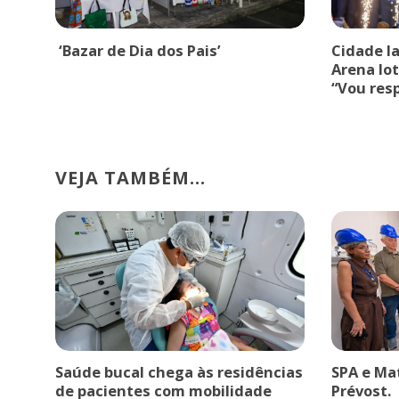
‘Bazar de Dia dos Pais’
Cidade l
Arena lot
“Vou res
VEJA TAMBÉM...
Saúde bucal chega às residências
SPA e Ma
de pacientes com mobilidade
Prévost.