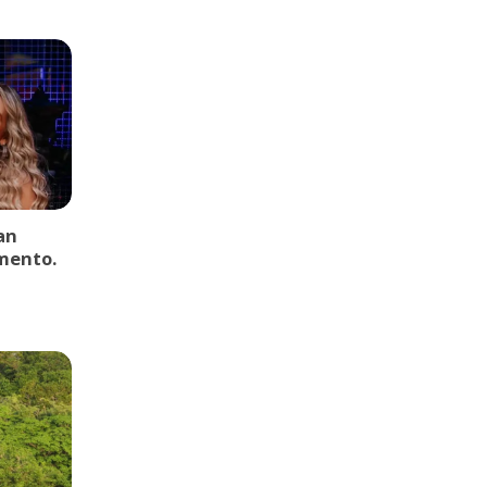
an
mento.