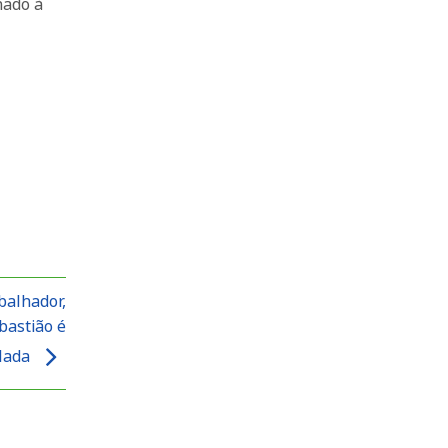
nado à
balhador,
bastião é
lada