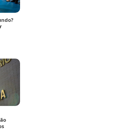
Mundo?
r
ção
os