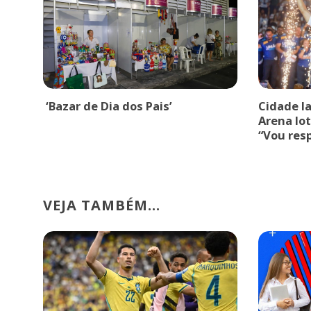
‘Bazar de Dia dos Pais’
Cidade l
Arena lot
“Vou res
VEJA TAMBÉM...