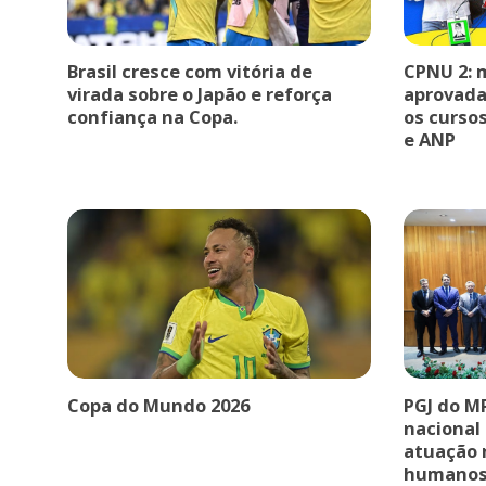
Brasil cresce com vitória de
CPNU 2: 
virada sobre o Japão e reforça
aprovada
confiança na Copa.
os curso
e ANP
Copa do Mundo 2026
PGJ do M
nacional
atuação 
humano