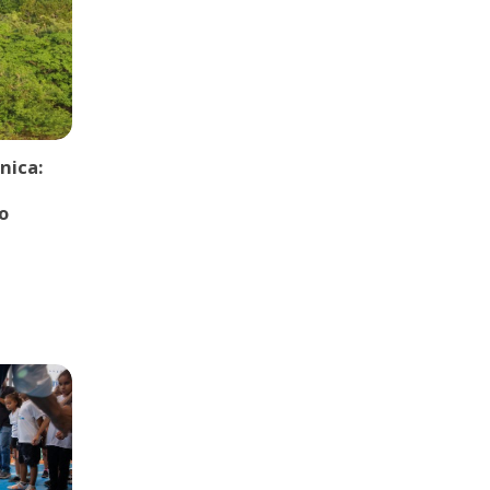
nica:
o