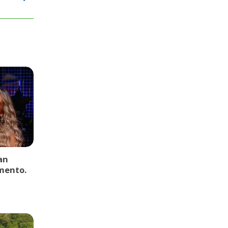
an
mento.