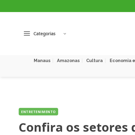
Skip
to
content
Categorias
Manaus
Amazonas
Cultura
Economia e
ENTRETENIMENTO
Confira os setores 