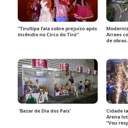
“Tirullipa fala sobre prejuízo após
Moderniz
incêndio no Circo do Tirú”
Arraes c
de obras.
‘Bazar de Dia dos Pais’
Cidade l
Arena lot
“Vou res