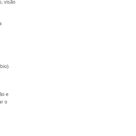
, visão
a
m
bio).
ão e
ar o