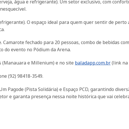
rveja, água e refrigerante). Um setor exclusivo, com conforto
inesquecível.
efrigerante). O espaço ideal para quem quer sentir de perto 
ca.
. Camarote fechado para 20 pessoas, combo de bebidas co
to do evento no Pódium da Arena.
s (Manauara e Millenium) e no site
baladapp.com.br
(link na 
one (92) 98418-3549.
 Pagode (Pista Solidária) e Espaço PCD, garantindo divers
etor e garanta presença nessa noite histórica que vai celebr