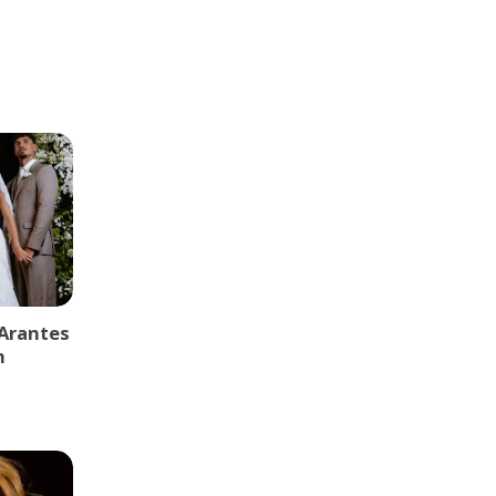
 Arantes
m