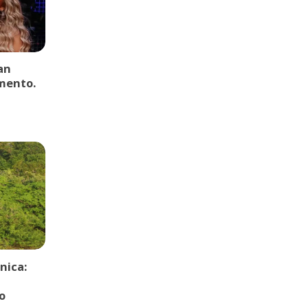
an
mento.
nica:
o