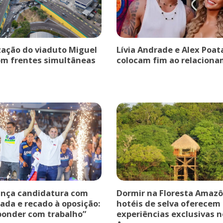
ação do viaduto Miguel
Lívia Andrade e Alex Poat
om frentes simultâneas
colocam fim ao relaciona
ança candidatura com
Dormir na Floresta Amazô
ada e recado à oposição:
hotéis de selva oferecem
ponder com trabalho”
experiências exclusivas n