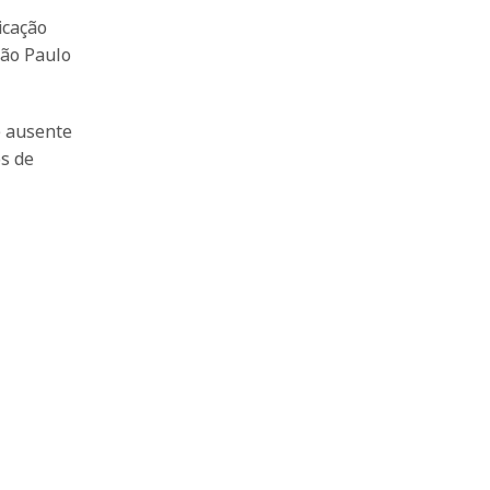
icação
São Paulo
e ausente
os de