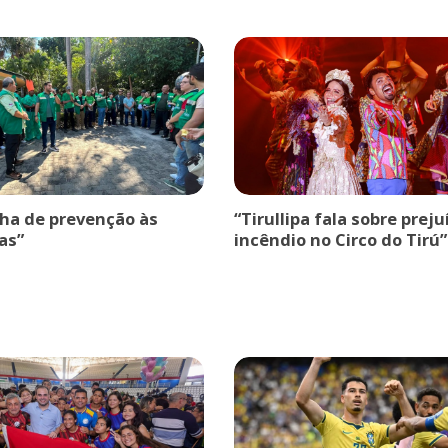
a de prevenção às
“Tirullipa fala sobre prej
as”
incêndio no Circo do Tirú”