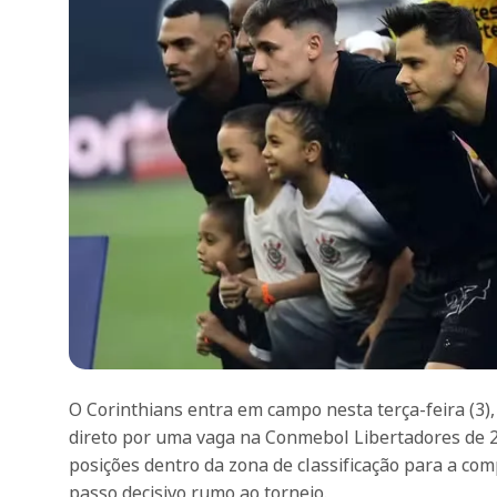
O Corinthians entra em campo nesta terça-feira (3)
direto por uma vaga na Conmebol Libertadores de 
posições dentro da zona de classificação para a co
passo decisivo rumo ao torneio.