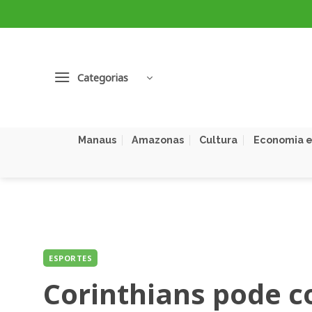
Skip
to
content
Categorias
Manaus
Amazonas
Cultura
Economia e
ESPORTES
Corinthians pode c