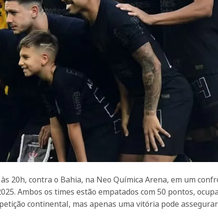
, às 20h, contra o Bahia, na Neo Química Arena, em um conf
2025. Ambos os times estão empatados com 50 pontos, ocup
mpetição continental, mas apenas uma vitória pode assegura