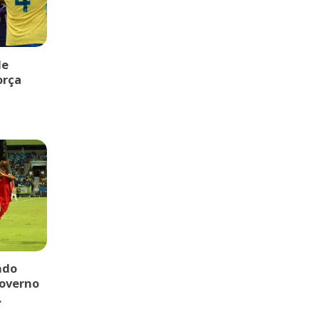
de
orça
ndo
governo
.