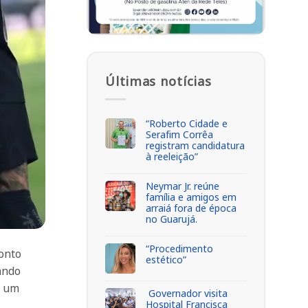
Últimas notícias
“Roberto Cidade e
Serafim Corrêa
registram candidatura
à reeleição”
Neymar Jr. reúne
família e amigos em
arraiá fora de época
no Guarujá.
“Procedimento
ronto
estético”
ando
r um
Governador visita
Hospital Francisca