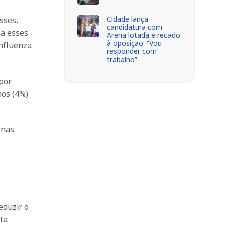
Cidade lança
sses,
candidatura com
 a esses
Arena lotada e recado
à oposição: “Vou
Influenza
responder com
trabalho”
 por
nos (4%)
onas
eduzir o
eta