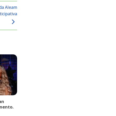
 da Aleam
icipativa
an
mento.