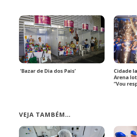
‘Bazar de Dia dos Pais’
Cidade l
Arena lot
“Vou res
VEJA TAMBÉM...