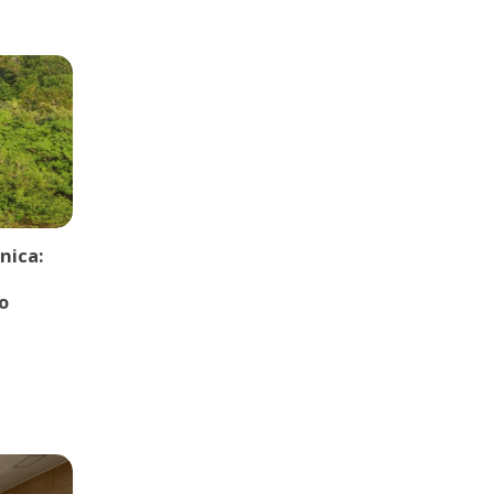
nica:
o