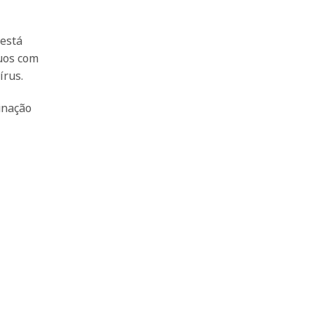
 está
duos com
írus.
inação