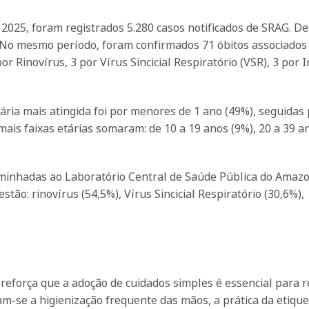
2025, foram registrados 5.280 casos notificados de SRAG. De
. No mesmo período, foram confirmados 71 óbitos associados
or Rinovírus, 3 por Vírus Sincicial Respiratório (VSR), 3 por 
tária mais atingida foi por menores de 1 ano (49%), seguidas
emais faixas etárias somaram: de 10 a 19 anos (9%), 20 a 39 a
aminhadas ao Laboratório Central de Saúde Pública do Amaz
tão: rinovírus (54,5%), Vírus Sincicial Respiratório (30,6%),
reforça que a adoção de cuidados simples é essencial para r
cam-se a higienização frequente das mãos, a prática da etiqu