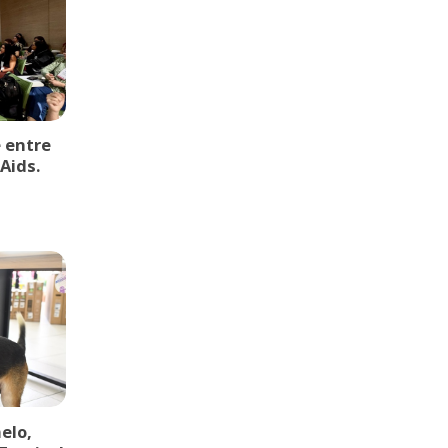
 entre
Aids.
elo,