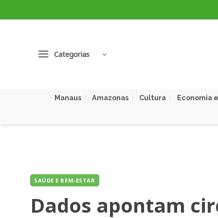
Skip
to
content
Categorias
Manaus
Amazonas
Cultura
Economia e
SAÚDE E BEM-ESTAR
Dados apontam circ