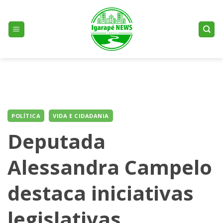
Skip
to
content
POLÍTICA
VIDA E CIDADANIA
Deputada
Alessandra Campelo
destaca iniciativas
legislativas