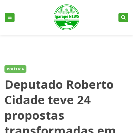
Skip
to
content
POLÍTICA
Deputado Roberto
Cidade teve 24
propostas
transformadas em