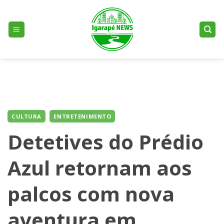
Skip
to
content
CULTURA
ENTRETENIMENTO
Detetives do Prédio
Azul retornam aos
palcos com nova
aventura em