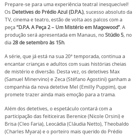
Prepare-se para uma experiência teatral inesquecível!
Os
Detetives do Prédio Azul (D.P.A.)
, sucesso absoluto da
TV, cinema e teatro, estão de volta aos palcos com a
peça
“D.P.A. A Peça 2 – Um Mistério em Magowood”
. A
produção será apresentada em Manaus, no
Stúdio 5
, no
dia
28 de setembro às 15h
.
A série, que já está na sua 20ª temporada, continua a
encantar crianças e adultos com suas histórias cheias
de mistério e diversão. Desta vez, os detetives Max
(Samuel Minervino) e Zeca (Stéfano Agostini) ganham a
companhia da nova detetive Mel (Emilly Puppim), que
promete trazer ainda mais emoção para a trama.
Além dos detetives, o espetáculo contará com a
participação das feiticeiras Berenice (Nicole Orsini) e
Brisa (Cleo Faria), Leocádia (Cláudia Netto), Theobaldo
(Charles Myara) e o porteiro mais querido do Prédio