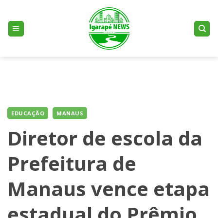
Skip
to
content
EDUCAÇÃO
MANAUS
Diretor de escola da
Prefeitura de
Manaus vence etapa
estadual do Prêmio