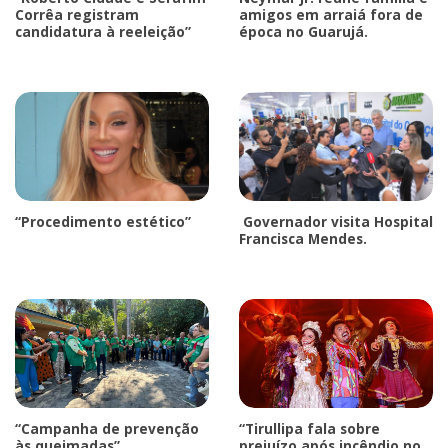
Corrêa registram
amigos em arraiá fora de
candidatura à reeleição”
época no Guarujá.
“Procedimento estético”
Governador visita Hospital
Francisca Mendes.
“Campanha de prevenção
“Tirullipa fala sobre
às queimadas”
prejuízo após incêndio no