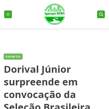
Skip
to
content
ESPORTES
Dorival Júnior
surpreende em
convocação da
Seleção Brasileira