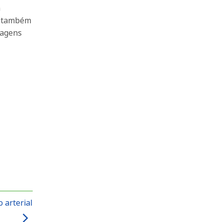
a
so também
sagens
 arterial