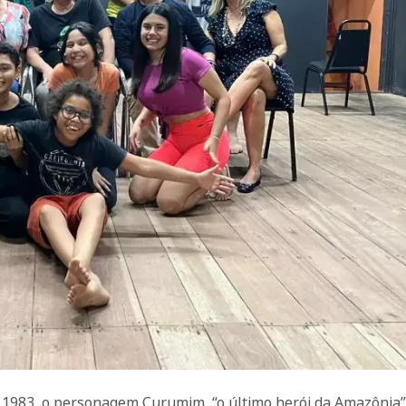
em 1983, o personagem Curumim, “o último herói da Amazônia”