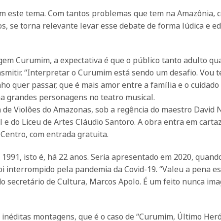
om este tema. Com tantos problemas que tem na Amazônia, 
 se torna relevante levar esse debate de forma lúdica e ed
em Curumim, a expectativa é que o público tanto adulto qu
nsmitir. “Interpretar o Curumim está sendo um desafio. Vou t
ho quer passar, que é mais amor entre a família e o cuidado
ona grandes personagens no teatro musical.
de Violões do Amazonas, sob a regência do maestro David 
 e do Liceu de Artes Cláudio Santoro. A obra entra em carta
 Centro, com entrada gratuita.
e 1991, isto é, há 22 anos. Seria apresentado em 2020, quand
i interrompido pela pandemia da Covid-19. “Valeu a pena es
o secretário de Cultura, Marcos Apolo. É um feito nunca im
inéditas montagens, que é o caso de “Curumim, Último Heró