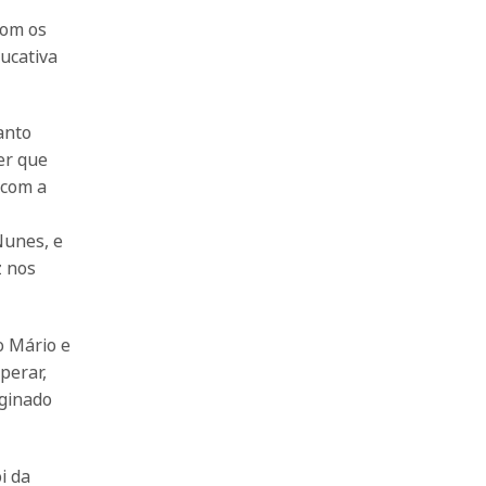
com os
ucativa
anto
er que
 com a
Nunes, e
z nos
o Mário e
perar,
aginado
i da