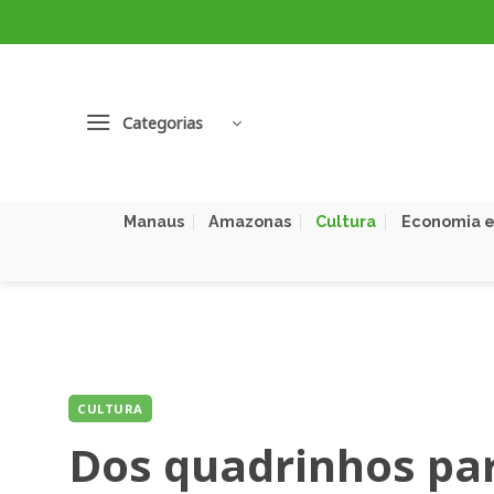
Skip
to
content
Categorias
Manaus
Amazonas
Cultura
Economia e
CULTURA
Dos quadrinhos par