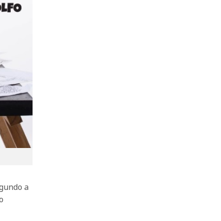
egundo a
o