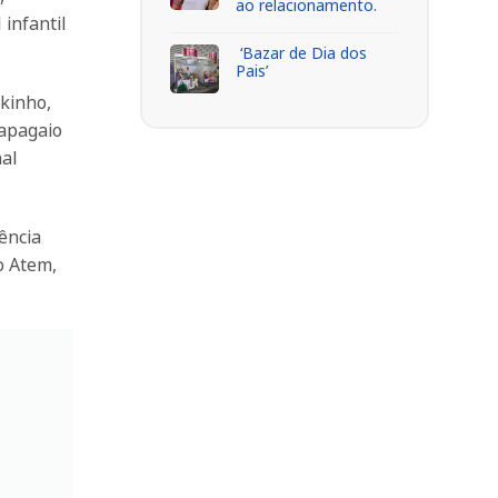
ao relacionamento.
infantil
‘Bazar de Dia dos
Pais’
rkinho,
papagaio
nal
ência
o Atem,