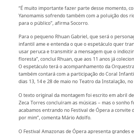
“É muito importante fazer parte desse momento, c
Yanomamis sofrendo também com a poluição dos rios,
para o público”, afirma Socorro.
Para o pequeno Rhuan Gabriel, que será o personag
infantil ame e entenda o que o espetáculo quer tra
usar peruca e transmitir a mensagem que o indiozin
floresta”, conclui Rhuan, que aos 11 anos já coleci
O espetáculo terá o acompanhamento da Orquestra 
também contará com a participação do Coral Infantil
dias 13, 14 e 28 de maio no Teatro da Instalação, no
O texto original da montagem foi escrito em abril d
Zeca Torres concluíram as músicas – mas o sonho fo
acabamos entrando no Festival de Ópera a convite d
por mim”, comenta Mário Adolfo.
O Festival Amazonas de Ópera apresenta grandes e 