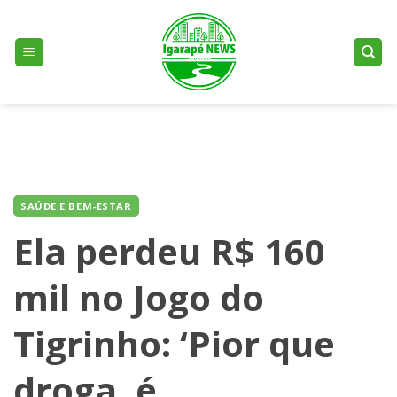
Skip
to
content
SAÚDE E BEM-ESTAR
Ela perdeu R$ 160
mil no Jogo do
Tigrinho: ‘Pior que
droga, é