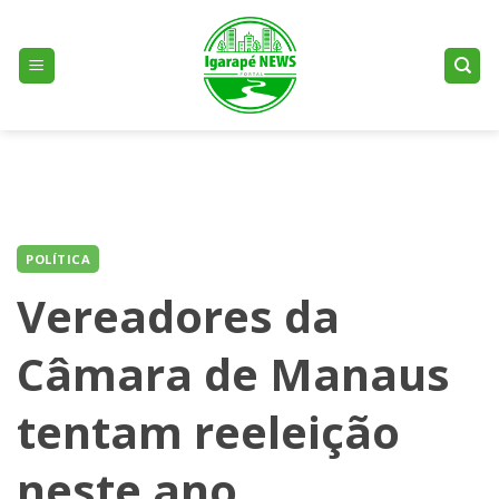
Skip
to
content
POLÍTICA
Vereadores da
Câmara de Manaus
tentam reeleição
neste ano