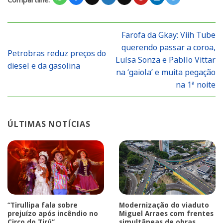
Farofa da Gkay: Viih Tube
querendo passar a coroa,
Petrobras reduz preços do
Luísa Sonza e Pabllo Vittar
diesel e da gasolina
na ‘gaiola’ e muita pegação
na 1ª noite
ÚLTIMAS NOTÍCIAS
“Tirullipa fala sobre
Modernização do viaduto
prejuízo após incêndio no
Miguel Arraes com frentes
Circo do Tirú”
simultâneas de obras.