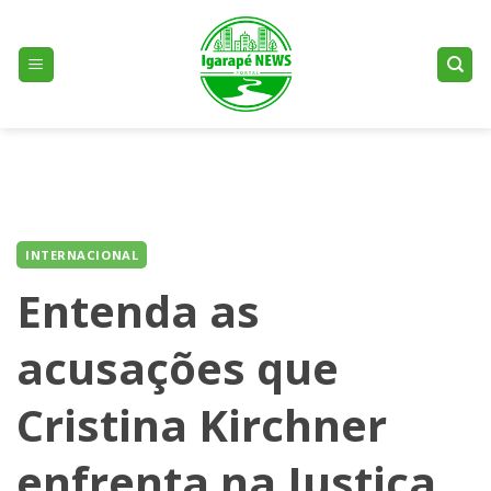
Skip
to
content
INTERNACIONAL
Entenda as
acusações que
Cristina Kirchner
enfrenta na Justiça