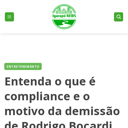
Skip
to
content
ENTRETENIMENTO
Entenda o que é
compliance e o
motivo da demissão
de Rodrigo Bocardi