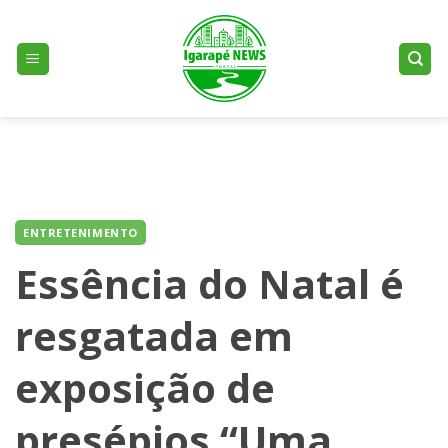
Skip
to
content
ENTRETENIMENTO
Essência do Natal é
resgatada em
exposição de
presépios “Uma