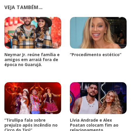
VEJA TAMBÉM...
Neymar Jr. reúne família e
“Procedimento estético”
amigos em arraiá fora de
época no Guarujá.
“Tirullipa fala sobre
Lívia Andrade e Alex
prejuízo após incêndio no
Poatan colocam fim ao
Circo do Tirú”
relacionamento.