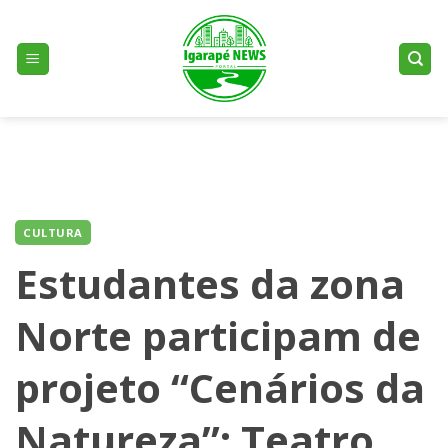
Skip
to
content
CULTURA
Estudantes da zona
Norte participam de
projeto “Cenários da
Natureza”: Teatro,