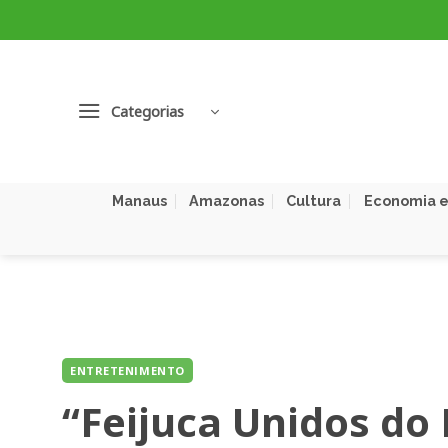
Skip
to
content
Categorias
Manaus
Amazonas
Cultura
Economia e
ENTRETENIMENTO
“Feijuca Unidos do