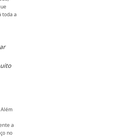
que
á toda a
ar
uito
. Além
ente a
oço no