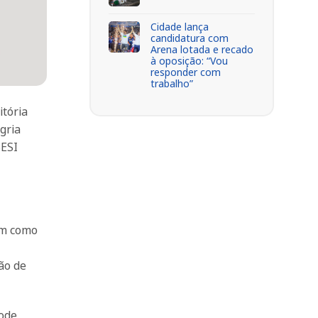
Cidade lança
candidatura com
Arena lotada e recado
à oposição: “Vou
responder com
trabalho”
itória
gria
SESI
tem como
ção de
ode,