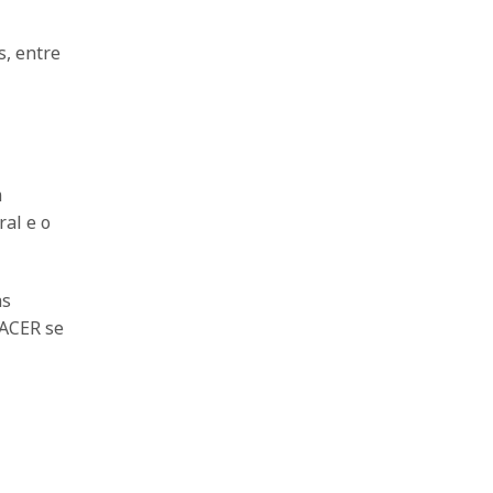
s, entre
m
ral e o
as
NACER se