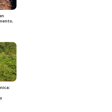
an
mento.
nica:
o