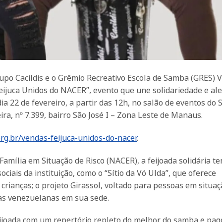
rupo Cacildis e o Grêmio Recreativo Escola de Samba (GRES) V
eijuca Unidos do NACER”, evento que une solidariedade e ale
a 22 de fevereiro, a partir das 12h, no salão de eventos do 
ira, nº 7.399, bairro São José I – Zona Leste de Manaus.
org.br/vendas-feijuca-unidos-do-nacer
.
Família em Situação de Risco (NACER), a feijoada solidária 
ciais da instituição, como o “Sítio da Vó Ulda”, que oferece
a crianças; o projeto Girassol, voltado para pessoas em situa
lias venezuelanas em sua sede.
feijoada com um repertório repleto do melhor do samba e pag