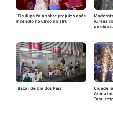
“Tirullipa fala sobre prejuízo após
Moderniz
incêndio no Circo do Tirú”
Arraes c
de obras.
‘Bazar de Dia dos Pais’
Cidade l
Arena lot
“Vou res