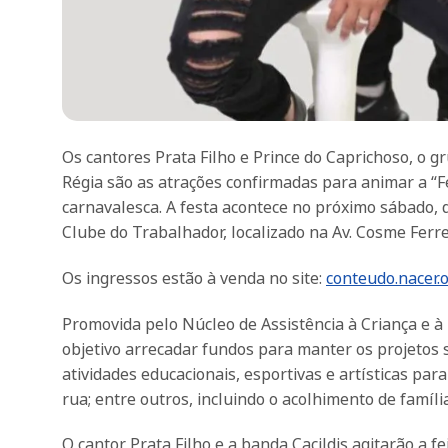
Os cantores Prata Filho e Prince do Caprichoso, o g
Régia são as atrações confirmadas para animar a “F
carnavalesca. A festa acontece no próximo sábado, di
Clube do Trabalhador, localizado na Av. Cosme Ferre
Os ingressos estão à venda no site:
conteudo.nacer.
Promovida pelo Núcleo de Assistência à Criança e à 
objetivo arrecadar fundos para manter os projetos so
atividades educacionais, esportivas e artísticas par
rua; entre outros, incluindo o acolhimento de famí
O cantor Prata Filho e a banda Cacildis agitarão a 