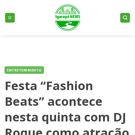
Skip
to
content
ENTRETENIMENTO
Festa “Fashion
Beats” acontece
nesta quinta com DJ
Roque como atração