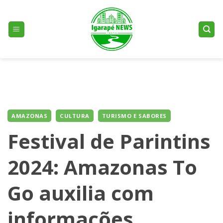
Skip
to
content
AMAZONAS
CULTURA
TURISMO E SABORES
Festival de Parintins
2024: Amazonas To
Go auxilia com
informações