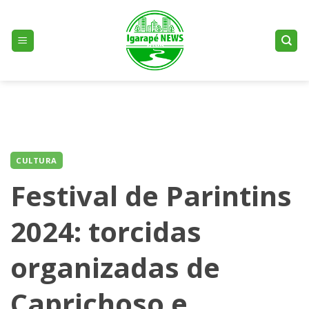
Skip
to
content
CULTURA
Festival de Parintins
2024: torcidas
organizadas de
Caprichoso e