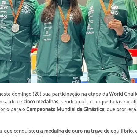
u neste domingo (28) sua participação na etapa da
World Chal
m saldo de
cinco medalhas
, sendo quatro conquistadas no úl
tório para o
Campeonato Mundial de Ginástica
, que ocorrerá 
a
, que conquistou a
medalha de ouro na trave de equilíbrio
,