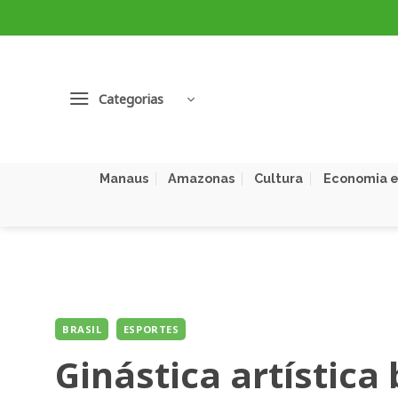
Skip
to
content
Categorias
Manaus
Amazonas
Cultura
Economia e
BRASIL
ESPORTES
Ginástica artística