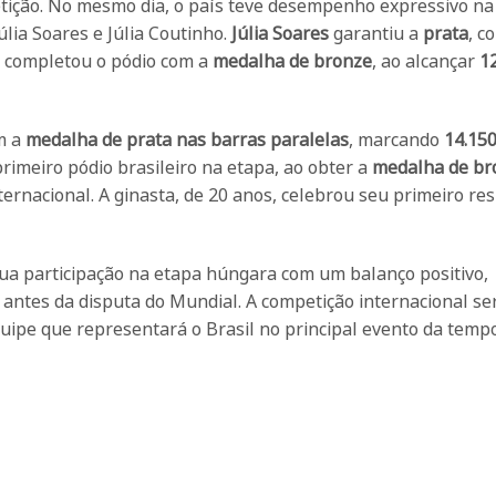
petição. No mesmo dia, o país teve desempenho expressivo na
lia Soares e Júlia Coutinho.
Júlia Soares
garantiu a
prata
, c
, completou o pódio com a
medalha de bronze
, ao alcançar
1
m a
medalha de prata nas barras paralelas
, marcando
14.15
primeiro pódio brasileiro na etapa, ao obter a
medalha de br
internacional. A ginasta, de 20 anos, celebrou seu primeiro re
sua participação na etapa húngara com um balanço positivo,
antes da disputa do Mundial. A competição internacional se
quipe que representará o Brasil no principal evento da temp