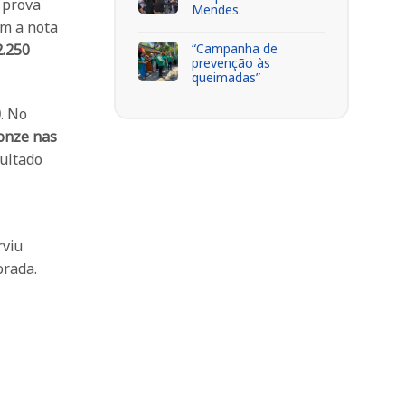
 prova
Mendes.
om a nota
“Campanha de
2.250
prevenção às
queimadas”
0
. No
onze nas
sultado
rviu
orada.