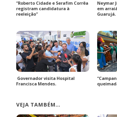
“Roberto Cidade e Serafim Corrêa
Neymar J
registram candidatura à
em arrai
reeleição”
Guarujá.
Governador visita Hospital
“Campanh
Francisca Mendes.
queimad
VEJA TAMBÉM...