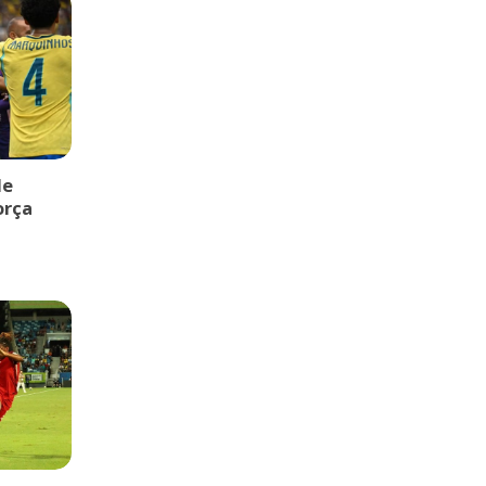
de
orça