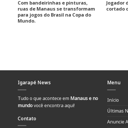
Com bandeirinhas e pinturas,
Jogador 
ruas de Manaus se transformam
cortado 
para jogos do Brasil na Copa do
Mundo.
Igarapé News
Menu
Tudo o que acontece em
Manaus e no
Início
mundo
você encontra aqui!
Últimas N
Contato
Anuncie A