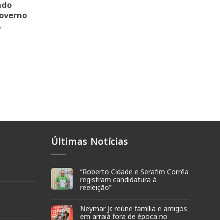
ndo
governo
.
Últimas Notícias
“Roberto Cidade e Serafim Corrêa
registram candidatura à
reeleição”
Neymar Jr. reúne família e amigos
em arraiá fora de época no