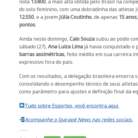
nota
13.800
, a mais alta obtida pelo Brasil na com
do solo feminino, com uma dobradinha das atletas Jú
12.550
, e a jovem
Júlia Coutinho
, de apenas
15 anos
pontos
.
Ainda neste domingo,
Caio Souza
subiu ao pódio co
sábado (27),
Ana Luiza Lima
já havia conquistado o 
barras assimétricas
, feito inédito em sua carreira 
expressivo fora do país.
Com os resultados, a delegação brasileira encerra 
consolidando o desempenho técnico de seus atletas 
como parâmetro para ajustes e definição final da e
Tudo sobre Esportes, você encontra aqui.
Acompanhe o Igarapé News nas redes sociais.