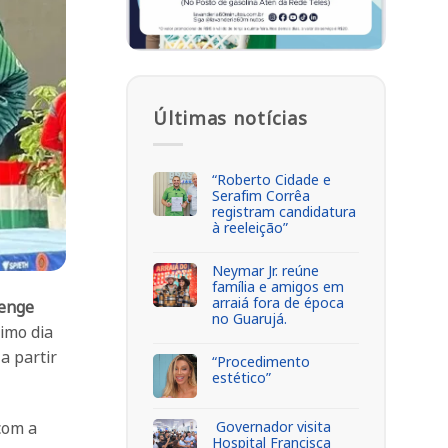
Últimas notícias
“Roberto Cidade e
Serafim Corrêa
registram candidatura
à reeleição”
Neymar Jr. reúne
família e amigos em
arraiá fora de época
lenge
no Guarujá.
timo dia
a partir
“Procedimento
estético”
Governador visita
 com a
Hospital Francisca