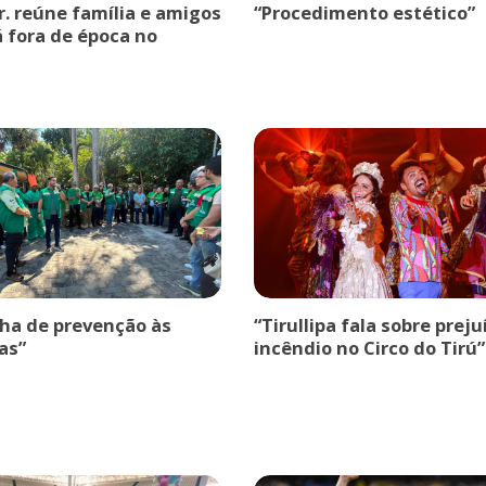
r. reúne família e amigos
“Procedimento estético”
á fora de época no
a de prevenção às
“Tirullipa fala sobre prej
as”
incêndio no Circo do Tirú”