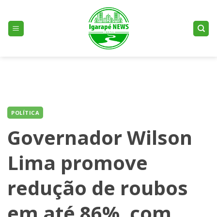
Skip
to
content
POLÍTICA
Governador Wilson
Lima promove
redução de roubos
em até 86%, com