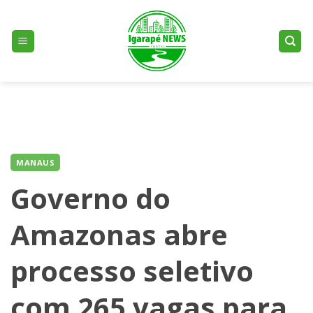
Skip
to
content
MANAUS
Governo do
Amazonas abre
processo seletivo
com 265 vagas para