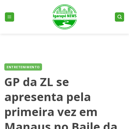
Skip
to
content
ENTRETENIMENTO
GP da ZL se
apresenta pela
primeira vez em
Manaus no Baile da