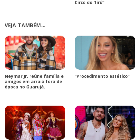
Circo do Tirú”
VEJA TAMBÉM...
Neymar Jr. reúne família e
“Procedimento estético”
amigos em arraiá fora de
época no Guarujá.