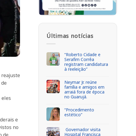
Últimas notícias
“Roberto Cidade e
Serafim Corrêa
registram candidatura
à reeleição”
 reajuste
Neymar Jr. reúne
 de
família e amigos em
arraiá fora de época
no Guarujá.
 eles
“Procedimento
estético”
derais e
vistos no
Governador visita
Hospital Francisca
o de