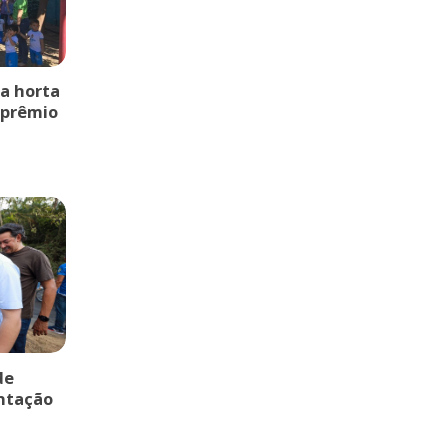
a horta
 prêmio
de
entação