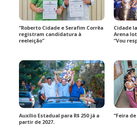
“Roberto Cidade e Serafim Corrêa
Cidade l
registram candidatura à
Arena lot
reeleição”
“Vou res
Auxílio Estadual para R$ 250 já a
“Feira de
partir de 2027.