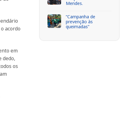
Mendes.
“Campanha de
lendário
prevenção às
queimadas”
 o acordo
vento em
e dedo,
todos os
jam
.