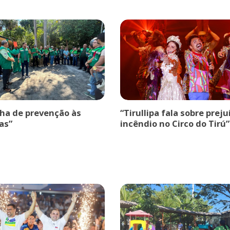
a de prevenção às
“Tirullipa fala sobre prej
as”
incêndio no Circo do Tirú”