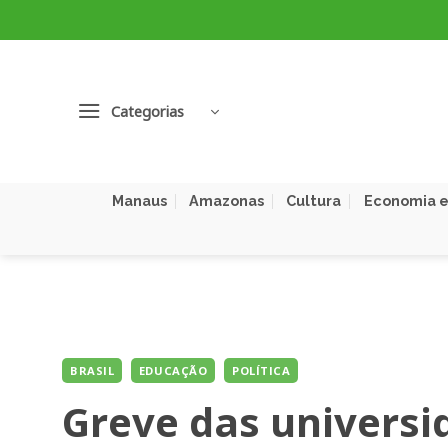
Skip
to
content
Categorias
Manaus
Amazonas
Cultura
Economia e
BRASIL
EDUCAÇÃO
POLÍTICA
Greve das universi