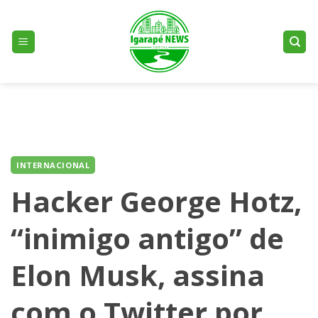
Skip
to
content
INTERNACIONAL
Hacker George Hotz,
“inimigo antigo” de
Elon Musk, assina
com o Twitter por