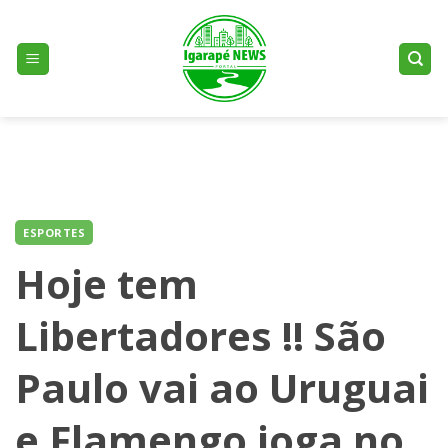
Skip
to
content
ESPORTES
Hoje tem
Libertadores !! São
Paulo vai ao Uruguai
e Flamengo joga no