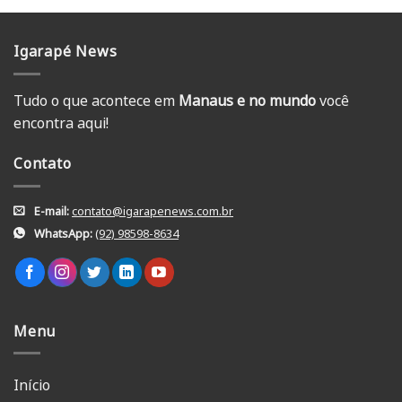
Igarapé News
Tudo o que acontece em
Manaus e no mundo
você
encontra aqui!
Contato
E-mail:
contato@igarapenews.com.br
WhatsApp:
(92) 98598-8634
Menu
Início