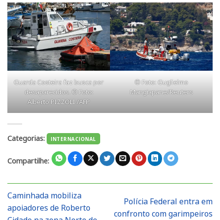
Guarda Costeira faz busca por
© Foto: Guglielmo
desaparecidos. © Foto:
Mangiapane/Reuters
Alberto PIZZOLI /AFP
Categorias:
INTERNACIONAL
Compartilhe:
Caminhada mobiliza
Polícia Federal entra em
apoiadores de Roberto
confronto com garimpeiros
Cidade na zona Norte de