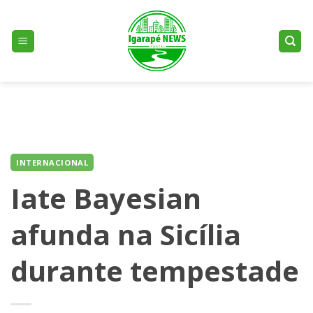
Skip
to
content
INTERNACIONAL
Iate Bayesian
afunda na Sicília
durante tempestade