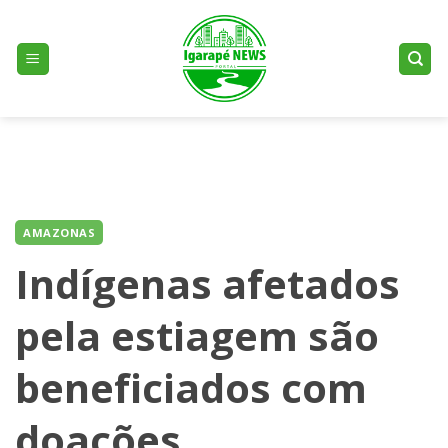
Skip
to
content
AMAZONAS
Indígenas afetados
pela estiagem são
beneficiados com
doações