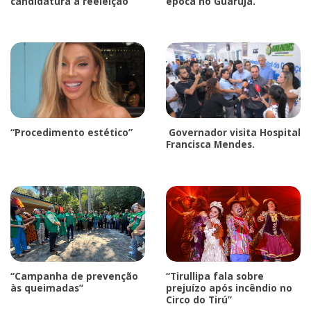
candidatura à reeleição”
época no Guarujá.
“Procedimento estético”
Governador visita Hospital
Francisca Mendes.
“Campanha de prevenção
“Tirullipa fala sobre
às queimadas”
prejuízo após incêndio no
Circo do Tirú”