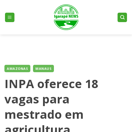
Skip
to
content
AMAZONAS
MANAUS
INPA oferece 18
vagas para
mestrado em
agricultura