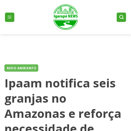
Skip
to
content
MEIO AMBIENTE
Ipaam notifica seis
granjas no
Amazonas e reforça
necessidade de