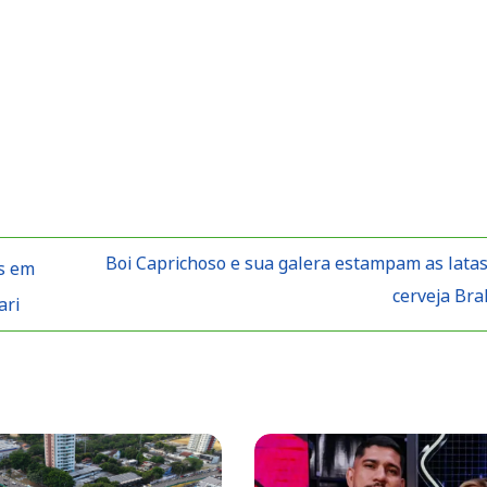
Boi Caprichoso e sua galera estampam as latas
os em
cerveja Br
ari