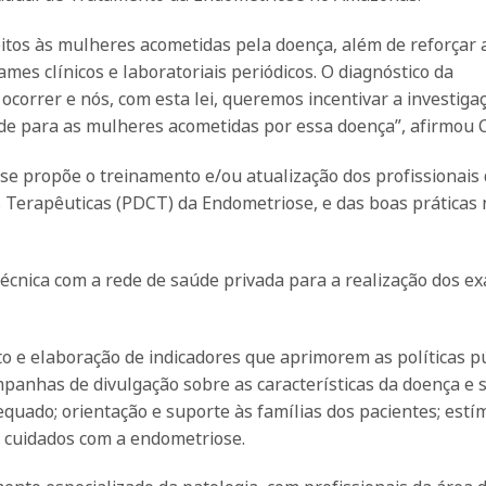
itos às mulheres acometidas pela doença, além de reforçar 
mes clínicos e laboratoriais periódicos. O diagnóstico da
correr e nós, com esta lei, queremos incentivar a investiga
de para as mulheres acometidas por essa doença”, afirmou C
 propõe o treinamento e/ou atualização dos profissionais 
es Terapêuticas (PDCT) da Endometriose, e das boas práticas 
 técnica com a rede de saúde privada para a realização dos e
o e elaboração de indicadores que aprimorem as políticas p
panhas de divulgação sobre as características da doença e 
quado; orientação e suporte às famílias dos pacientes; estí
e cuidados com a endometriose.