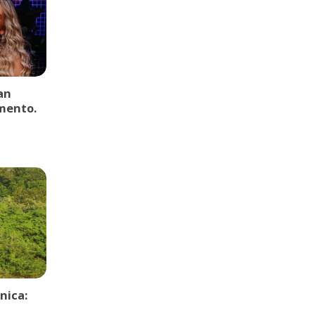
an
mento.
nica: