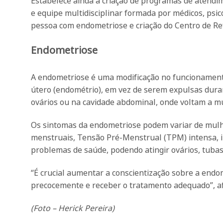
Estabelece ainda a criação de programas de atendim
e equipe multidisciplinar formada por médicos, psic
pessoa com endometriose e criação do Centro de Re
Endometriose
A endometriose é uma modificação no funcionamento
útero (endométrio), em vez de serem expulsas dur
ovários ou na cavidade abdominal, onde voltam a mul
Os sintomas da endometriose podem variar de mulhe
menstruais, Tensão Pré-Menstrual (TPM) intensa, inf
problemas de saúde, podendo atingir ovários, tubas 
“É crucial aumentar a conscientização sobre a end
precocemente e receber o tratamento adequado”, a
(Foto – Herick Pereira)