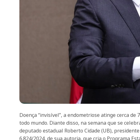
Doença “invisível”, a endometriose atinge cerca de
todo mundo. Diante disso, na semana que se celebra
deputado estadual Roberto Cidade (UB), presidente 
6.824/2024, de sua autoria, que cria o Programa E