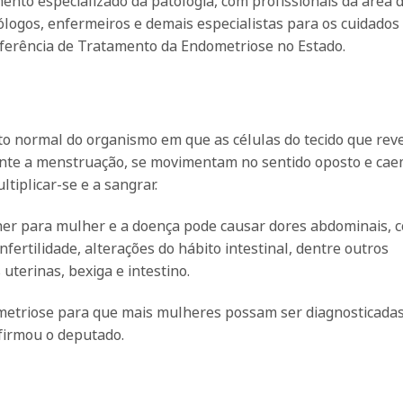
ento especializado da patologia, com profissionais da área 
ólogos, enfermeiros e demais especialistas para os cuidados
ferência de Tratamento da Endometriose no Estado.
 normal do organismo em que as células do tecido que reve
ante a menstruação, se movimentam no sentido oposto e ca
tiplicar-se e a sangrar.
r para mulher e a doença pode causar dores abdominais, c
ertilidade, alterações do hábito intestinal, dentre outros
uterinas, bexiga e intestino.
ometriose para que mais mulheres possam ser diagnosticada
firmou o deputado.