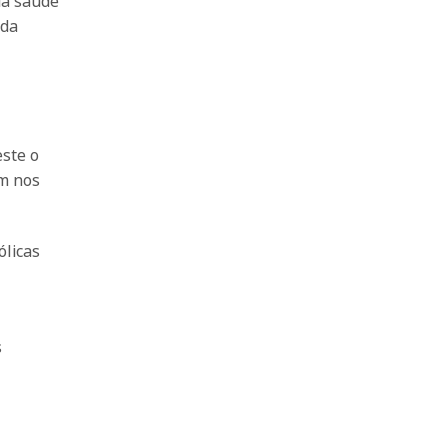
da saúde
 da
ste o
em nos
ólicas
s