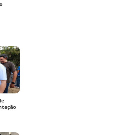
o
de
entação