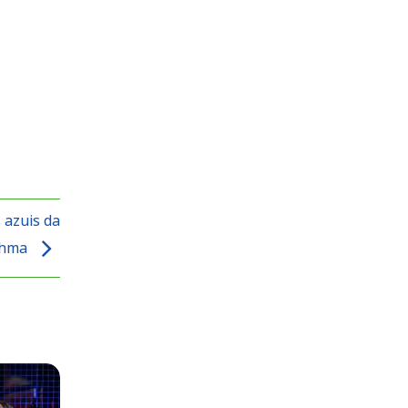
 azuis da
ahma