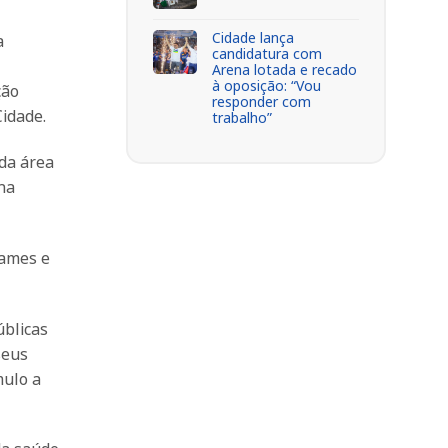
Cidade lança
a
candidatura com
Arena lotada e recado
à oposição: “Vou
ção
responder com
idade.
trabalho”
da área
na
xames e
úblicas
seus
mulo a